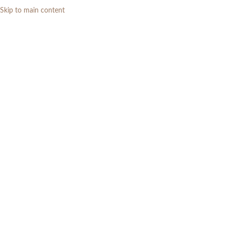
Skip to main content
0
RP
Home
»
Daftar Produk
»
Set meja makan marmer 4 kursi jati modern
minimalis
-4%