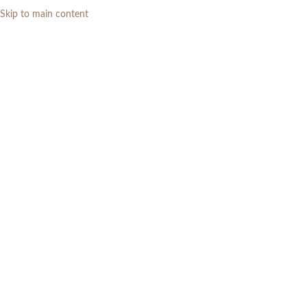
Skip to main content
0
RP
Meja Konsol
Categories
Home
»
Ruang Tamu
»
Meja Konsol
Menampilkan semua 12 hasil
Show sidebar
Filters
Meja Konsol Modern Mewah
Meja Konsol Marmer Minimalis