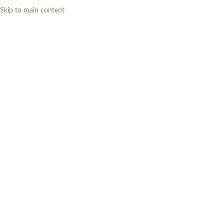
Skip to main content
0
RP
Home
»
Daftar Produk
»
Meja Makan Jati Besar Mewah Furniture
Makan Kayu Jati
-8%