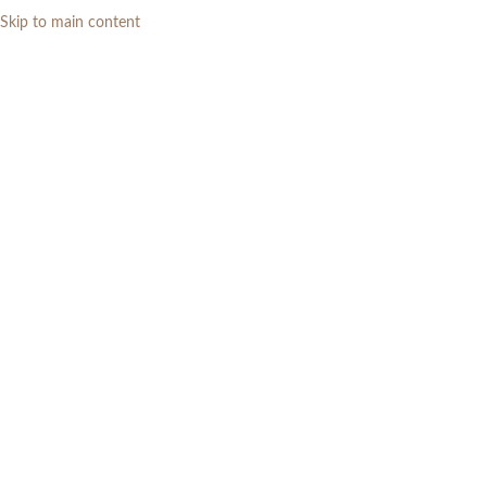
Skip to main content
0
RP
Home
»
Daftar Produk
»
Set Meja Makan 4 Kursi Mewah dengan Meja
Marmer