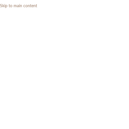
Skip to main content
0
RP
Home
»
Daftar Produk
»
Heim Studio TEMMA Kursi Makan Hijau