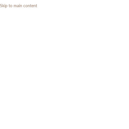
Skip to main content
0
RP
Home
»
Daftar Produk
»
Heim Studio GOZO Kursi Makan Walnut Krem