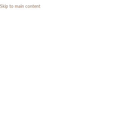
Skip to main content
0
RP
Home
»
Daftar Produk
»
Heim Studio JIRO Kursi Makan Walnut Krem