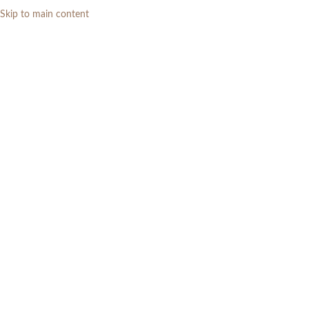
Skip to main content
0
RP
Home
»
Daftar Produk
»
Kursi Makan Cafe Rotan Rangka Kayu Jati Solid
Custom Order Bali