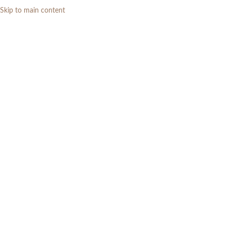
Skip to main content
0
RP
Home
»
Daftar Produk
»
Sofa Tamu Minimalis Modern 3 Seater Gaya
Elegan