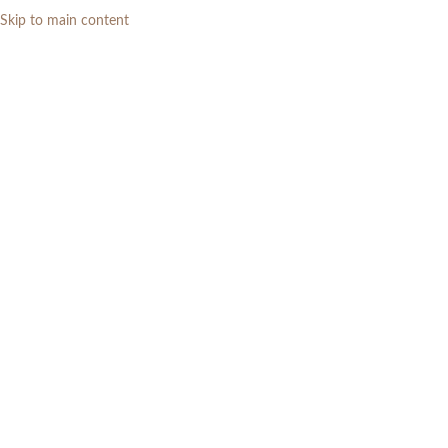
Skip to main content
0
RP
Home
»
Daftar Produk
»
Sofa Tamu Minimalis 2 Seater Mewah Elegan