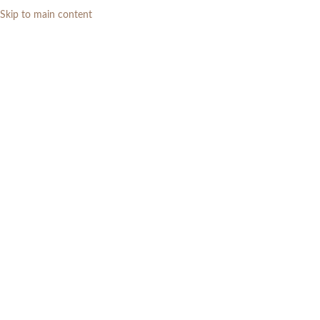
Skip to main content
0
RP
Home
»
Daftar Produk
»
Meja Tamu Marmer Oval Minimalis dengan Rak
Bawah