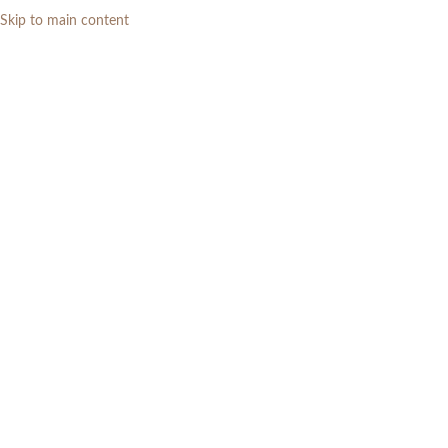
Skip to main content
0
RP
Home
»
Daftar Produk
»
Set Meja Makan Marmer Minimalis 4 Kursi Jati
Solid Modern
-8%