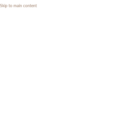
Skip to main content
0
RP
Home
»
Daftar Produk
»
Set Meja Makan Mewah Kayu Jati Modern
Klasik