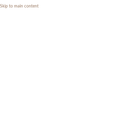
Skip to main content
0
RP
Home
»
Daftar Produk
»
Set Meja Makan Marmer 6 Kursi Mewah
Minimalis Modern
-13%