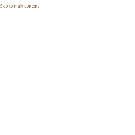
Skip to main content
0
RP
Artikel
Home
»
Artikel
»
Cara Merawat Meja Makan Marmer Agar Tetap Awet
dan Indah
LAIN-LAIN
Cara Merawat Meja Makan Marmer
Agar Tetap Awet dan Indah
0
mahendra furniture
On 22 Januari 2026