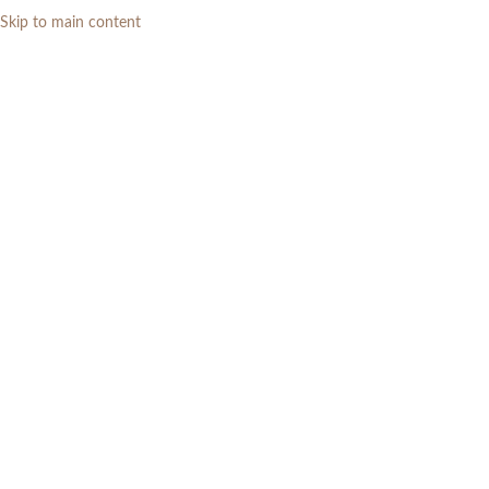
Skip to main content
0
RP
Home
»
Daftar Produk
»
Meja Makan Marmer Modern Minimalis Kayu
Jati Gaya Mewah