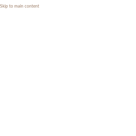
Skip to main content
0
RP
Home
»
Daftar Produk
»
Kursi Makan Kayu Jati Minimalis Modern