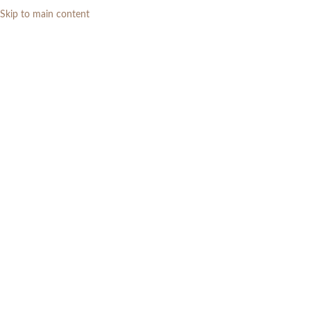
Skip to main content
0
RP
Home
»
Daftar Produk
»
Set Meja Makan Marmer Carrara Italy 6 Kursi
180×90 Meja Marmer