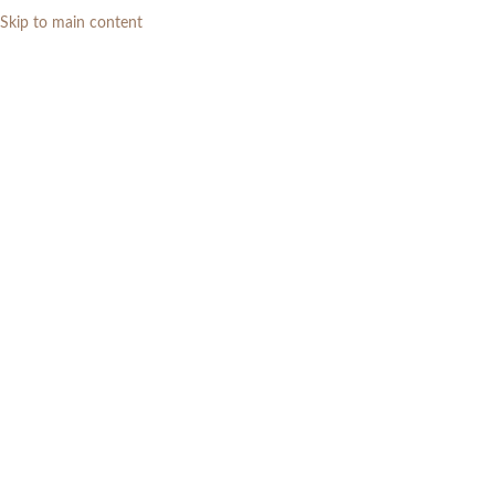
Skip to main content
0
RP
meja makan 250x100
Categories
Home
»
meja makan 250x100
Menampilkan semua 2 hasil
Show sidebar
Filters
-8%
Meja Makan Minimalis Mewah
Meja Makan Jati Besar Mewah