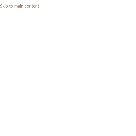
Skip to main content
0
RP
Kursi Teras
Categories
Home
»
Teras / Outdoor
»
Kursi Teras
Menampilkan 1–12 dari 13 hasil
Show sidebar
Filters
Bangku Sofa Daybed Kayu Jati
Set Kursi Teras Jati Minimalis 4