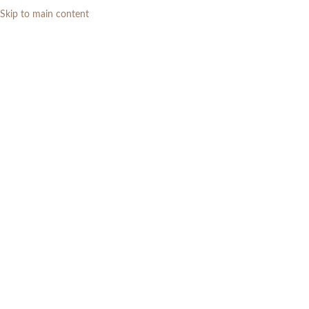
Skip to main content
0
RP
Aksesories & Hiasan
Categories
Home
»
Ruang Tamu
»
Aksesories & Hiasan
Menampilkan semua 5 hasil
Show sidebar
Filters
Rak Penyimpan Sepatu Kayu
Set Sofa Tamu Minimalis