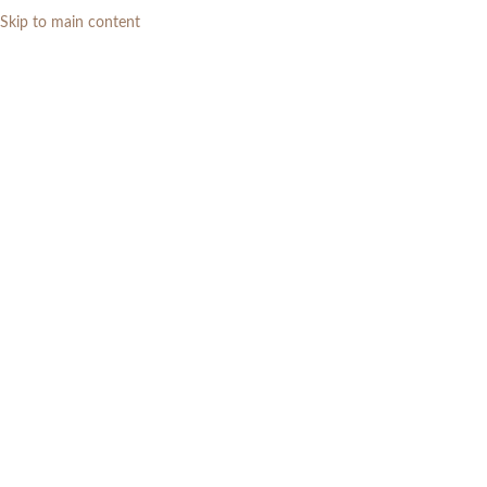
Skip to main content
0
RP
Home
»
Daftar Produk
»
Meja Tamu Marmer Carrara Putih Import
Modern Minimalis
-7%