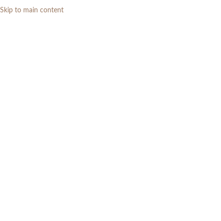
Skip to main content
0
RP
Home
»
Daftar Produk
»
Set Sofa Tamu Kayu Jati Ukiran Klasik Mewah
3-2-1 Seater Jepara