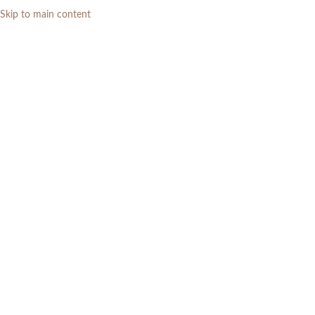
Skip to main content
0
RP
Home
»
Daftar Produk
»
Dipan Tempat Tidur Laci Tempat Tidur 4 Laci
Jati Modern
-4%