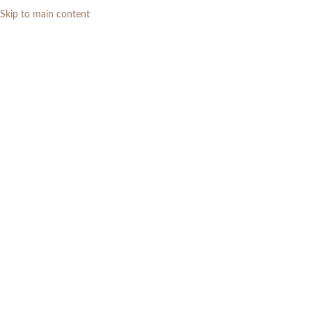
Skip to main content
0
RP
Home
»
Daftar Produk
»
Set Sofa Minimalis Kayu Jati L Modern & Puff
Sofa Tamu Premium