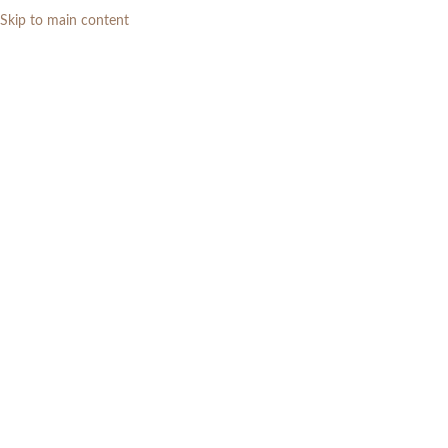
Skip to main content
0
RP
Home
»
Daftar Produk
»
Meja Tamu Minimalis Modern Bundar dengan 1
Laci Besar