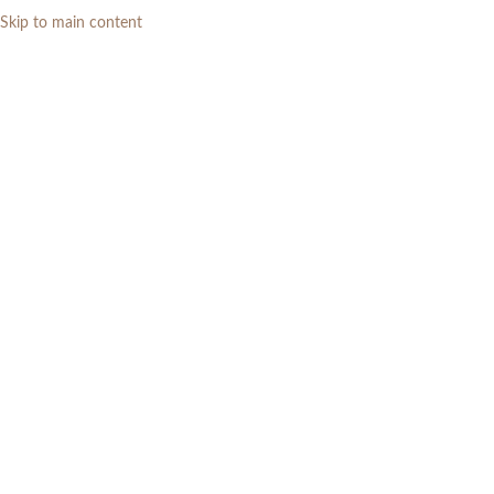
Skip to main content
0
RP
Home
»
Daftar Produk
»
Meja Konsol Modern Mewah Putih+Gold
Marmer Carrara Mewah