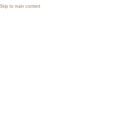
Skip to main content
0
RP
Home
»
Daftar Produk
»
Set Meja Makan Trembesi Solid 3 Kursi
Minimalis Modern