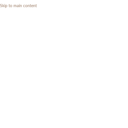
Skip to main content
0
RP
Home
»
Daftar Produk
»
Set Meja Makan Modern Minimalis 6 Kursi
Kayu Jati