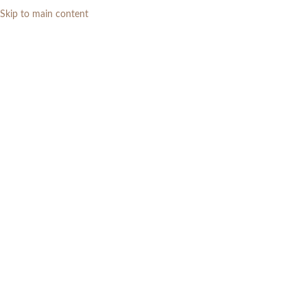
Skip to main content
0
RP
Home
»
Daftar Produk
»
Set Meja Makan Marmer 6 Kursi Minimalis
Modern Elegan Mewah