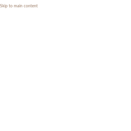
Skip to main content
0
RP
Home
»
Daftar Produk
»
Meja Makan Kayu Jati Solid Klasik Modern