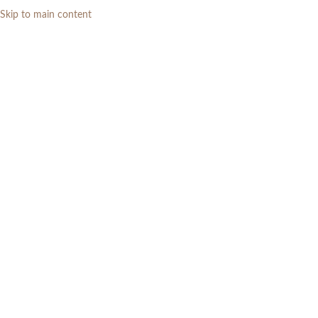
Skip to main content
0
RP
Home
»
Daftar Produk
»
Tempat Tidur Kayu Jati Solid Modern Minimalis