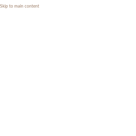
Skip to main content
0
RP
Home
»
Daftar Produk
»
Tempat tidur dipan storage 160×200 hidrolik
jati
-3%