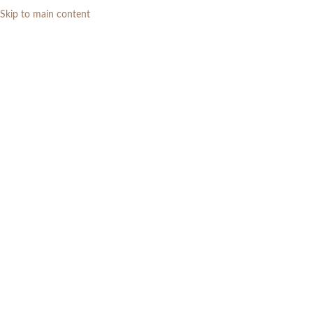
Skip to main content
0
RP
Home
»
Daftar Produk
»
Dipan Tempat Tidur Kayu Jati Minimalis
Modern Klasik