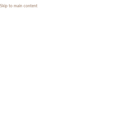
Skip to main content
0
RP
meja makan mewah
Categories
Home
»
meja makan mewah
Menampilkan hasil tunggal
Show sidebar
Filters
Meja Makan Minimalis Mewah