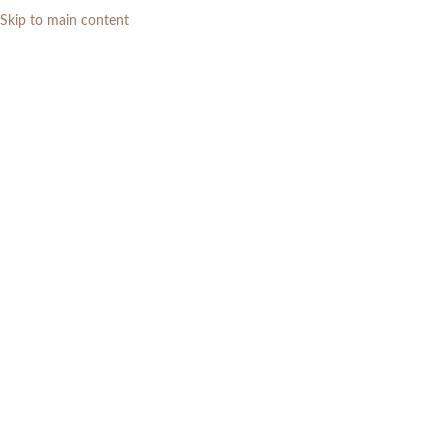
Skip to main content
0
RP
Meja Kerja / Belajar
Categories
Home
»
Kamar Tidur
»
Meja Kerja / Belajar
Menampilkan semua 3 hasil
Show sidebar
Filters
Meja Kerja 2 Laci Minimalis
Meja Samping Tempat Tidur