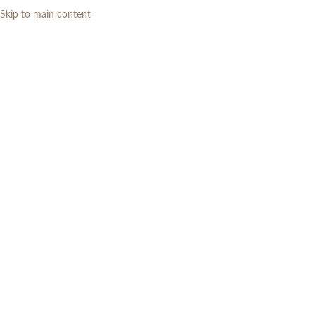
Skip to main content
0
RP
Kamar Tidur
Categories
Home
»
Kamar Tidur
Menampilkan 1–12 dari 113 hasil
Show sidebar
Filters
Dipan Tempat Tidur Jati Solid
Dipan Sorong Minimalis Kayu