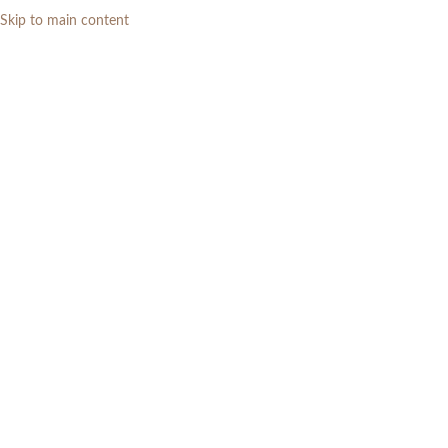
Skip to main content
0
RP
Artikel
Home
»
Artikel
»
Furniture Kamar Tidur Yang Nyaman
LAIN-LAIN
Furniture Kamar Tidur Yang
Nyaman
0
admin
On 22 Februari 2024