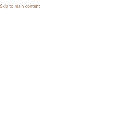
+6281227230142
Denimahendra51@gmail.com
Find Us On Maps
Skip to main content
SELECT CATEGORY
SEMUA PRODUK
RUANG TAMU
KAMAR TIDUR
RUANG MAKAN & DAPU
Home
»
Arti
Apa Itu Finishing