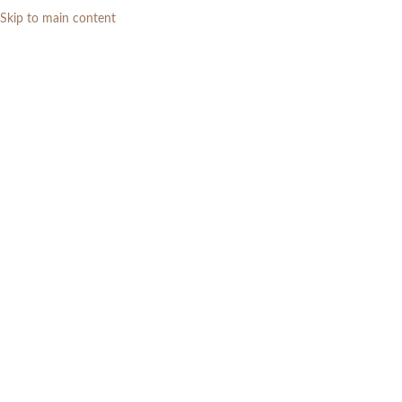
Skip to main content
0
RP
Tag Archives: tipsmemilih
buffet
Home
»
tipsmemilih buffet
30
DES