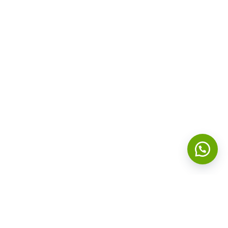
ORI RUANG
FOLLOW AKUN KAMI
Tamu
Tidur
Makan & Dapur
 Outdoor