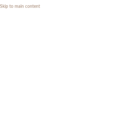
Skip to main content
0
RP
Tag Archives: kursi teras
jati
Home
»
kursi teras jati
01
JAN