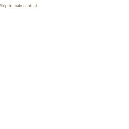
Skip to main content
0
RP
Tag Archives: interior
rumah
Home
»
interior rumah
01
JAN