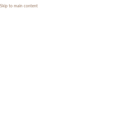
Skip to main content
0
RP
Posts by
mahendra
furniture
Home
»
Archives for mahendra furniture
»
Halaman 5
29
DES