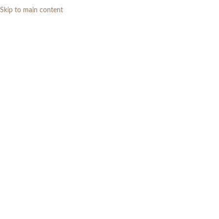
Skip to main content
0
RP
Home
»
Daftar Produk
»
Meja Konsol Jati Minimalis 2 Laci Custom
Jakarta & Surabaya